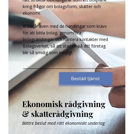
kring frågor om bolagsform, skatter och
ekonomi.
Vi bistår även med de handlingar som krävs
för att bilda bolag, genomföra
bolagsändringar och hantera kontakter med
Bolagsverket, så att starten på ditt företag
blir så smidig som möjligt.
Beställ tjänst
Ekonomisk rådgivning
& skatterådgivning
Bättre beslut med rätt ekonomiskt underlag