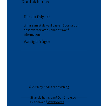
Kontakta oss
Har du frågor?
Vi har samlat de vanligaste frågorna och
dess svar för att du snabbt ska få
information.
Vanliga frågor
© 2026 by Arvika redovisning
Gillar du hemsidan? Den är byggd
av Annika på
Webboosta