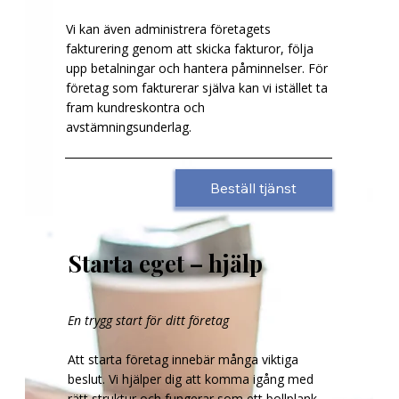
Vi kan även administrera företagets
fakturering genom att skicka fakturor, följa
upp betalningar och hantera påminnelser. För
företag som fakturerar själva kan vi istället ta
fram kundreskontra och
avstämningsunderlag.
Beställ tjänst
Starta eget – hjälp
En trygg start för ditt företag
Att starta företag innebär många viktiga
beslut. Vi hjälper dig att komma igång med
rätt struktur och fungerar som ett bollplank