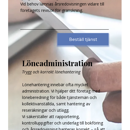
Vid behov lämnas årsredovisningen vidare till
företagets revisor för granskning.
Beställ tjänst
Löneadministration
Trygg och korrekt lönehantering
Lönehantering innebär ofta mycket
administration. Vi hjälper ditt företag med
löneberedning för både tjänstemän och
kollektivanställda, samt hantering av
reseräkningar och utlägg.
Vi säkerställer att rapportering,
kontrolluppgifter och underlag till bokföring
och årsredovisning hanteras korrekt – så att