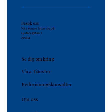
Besök oss
Vårt kontor hittar du på
Gjutaregatan 1
Arvika
Se dig om kring
Våra Tjänster
Redovisningskonsulter
Om oss